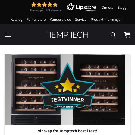
Skip
Om oss
Blogg
to
Basert på 589 stemmer
content
Katalog
Forhandlere
Kundeservice
Service
Produktinformasjon
Vinskap fra Temptech best i test!