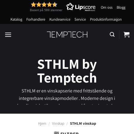
Skip
Om oss
Blogg
to
Basert på 589 stemmer
content
Katalog
Forhandlere
Kundeservice
Service
Produktinformasjon
STHLM by
Temptech
STHLM er en vinskapserie med frittstående og
integrerbare vinskapmodeller . Moderne design i
skandinavisk stil som leveres med fronter i sort glass
eller rustfritt stål.
Hjem
/
Vinskap
/
STHLM vinskap