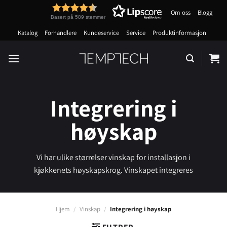
Skip
Om oss
Blogg
to
Basert på 589 stemmer
content
Katalog
Forhandlere
Kundeservice
Service
Produktinformasjon
Integrering i
høyskap
Vi har ulike størrelser vinskap for installasjon i
kjøkkenets høyskapskrog. Vinskapet integreres
sømløst i kjøkkenet, på samme måte som en integrert
stekeovn eller kaffemaskin.
Hjem
/
Vinskap
/
Integrering i høyskap