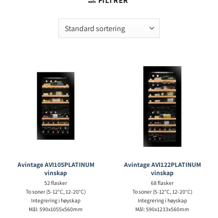
FILTRER
Avintage AVI105PLATINUM
Avintage AVI122PLATINUM
vinskap
vinskap
52 flasker
68 flasker
To soner (5-12°C, 12-20°C)
To soner (5-12°C, 12-20°C)
Integrering i høyskap
Integrering i høyskap
Mål: 590x1055x560mm
Mål: 590x1233x560mm