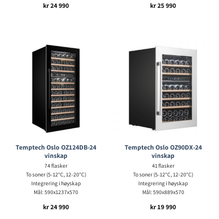
kr
24 990
kr
25 990
Temptech Oslo OZ124DB-24
Temptech Oslo OZ90DX-24
vinskap
vinskap
74 flasker
41 flasker
To soner (5-12°C, 12-20°C)
To soner (5-12°C, 12-20°C)
Integrering i høyskap
Integrering i høyskap
Mål: 590x1237x570
Mål: 590x889x570
kr
24 990
kr
19 990