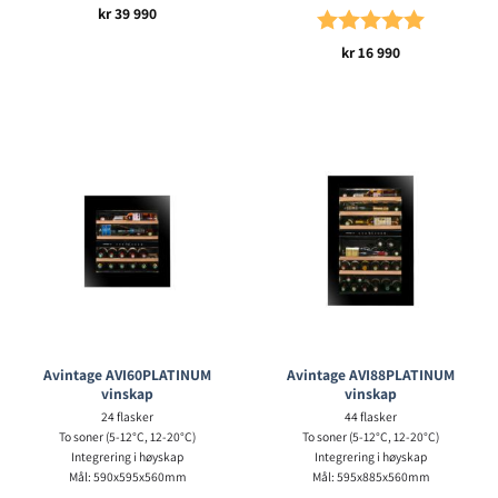
kr
39 990
Karakter:
5.0 av 5 mu
kr
16 990
Avintage AVI60PLATINUM
Avintage AVI88PLATINUM
vinskap
vinskap
24 flasker
44 flasker
To soner (5-12°C, 12-20°C)
To soner (5-12°C, 12-20°C)
Integrering i høyskap
Integrering i høyskap
Mål: 590x595x560mm
Mål: 595x885x560mm