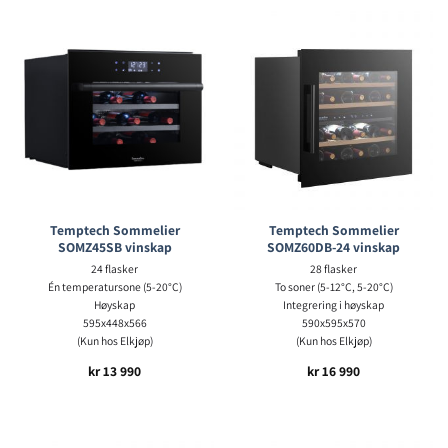
Temptech Sommelier
Temptech Sommelier
SOMZ45SB vinskap
SOMZ60DB-24 vinskap
24 flasker
28 flasker
Én temperatursone (5-20°C)
To soner (5-12°C, 5-20°C)
Høyskap
Integrering i høyskap
595x448x566
590x595x570
(Kun hos Elkjøp)
(Kun hos Elkjøp)
kr
13 990
kr
16 990