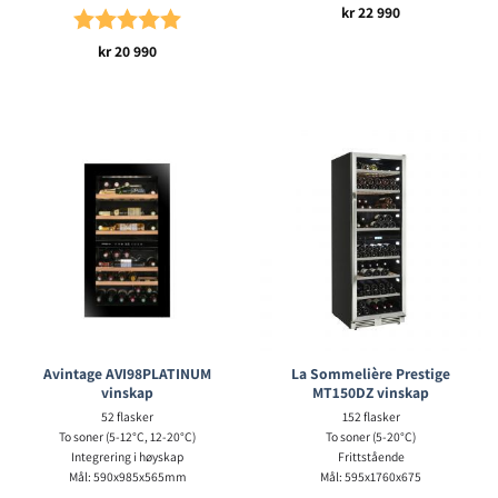
kr
22 990
Karakter:
5.0 av 5 mulige
kr
20 990
Avintage AVI98PLATINUM
La Sommelière Prestige
vinskap
MT150DZ vinskap
52 flasker
152 flasker
To soner (5-12°C, 12-20°C)
To soner (5-20°C)
Integrering i høyskap
Frittstående
Mål: 590x985x565mm
Mål: 595x1760x675