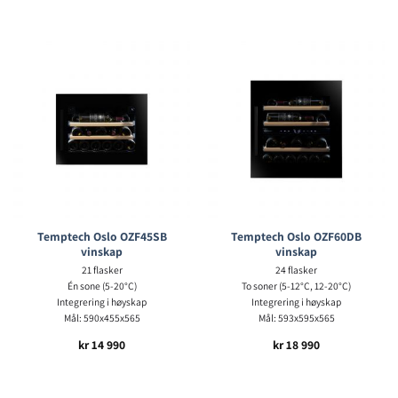
Temptech Oslo OZF45SB
Temptech Oslo OZF60DB
vinskap
vinskap
21 flasker
24 flasker
Én sone (5-20°C)
To soner (5-12°C, 12-20°C)
Integrering i høyskap
Integrering i høyskap
Mål: 590x455x565
Mål: 593x595x565
kr
14 990
kr
18 990