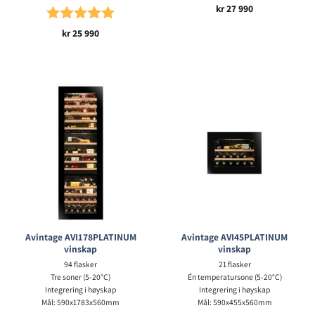
kr
27 990
Karakter:
5.0 av 5 mulige
kr
25 990
Avintage AVI178PLATINUM
Avintage AVI45PLATINUM
vinskap
vinskap
94 flasker
21 flasker
Tre soner (5-20°C)
Én temperatursone (5-20°C)
Integrering i høyskap
Integrering i høyskap
Mål: 590x1783x560mm
Mål: 590x455x560mm