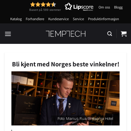
Skip
Om oss
Blogg
to
Basert på 589 stemmer
content
Katalog
Forhandlere
Kundeservice
Service
Produktinformasjon
Bli kjent med Norges beste vinkelner!
Foto: Marius Rua/Britannia Hotel