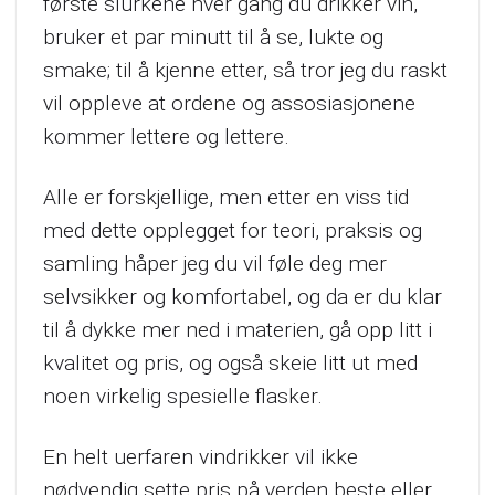
første slurkene hver gang du drikker vin,
bruker et par minutt til å se, lukte og
smake; til å kjenne etter, så tror jeg du raskt
vil oppleve at ordene og assosiasjonene
kommer lettere og lettere.
Alle er forskjellige, men etter en viss tid
med dette opplegget for teori, praksis og
samling håper jeg du vil føle deg mer
selvsikker og komfortabel, og da er du klar
til å dykke mer ned i materien, gå opp litt i
kvalitet og pris, og også skeie litt ut med
noen virkelig spesielle flasker.
En helt uerfaren vindrikker vil ikke
nødvendig sette pris på verden beste eller