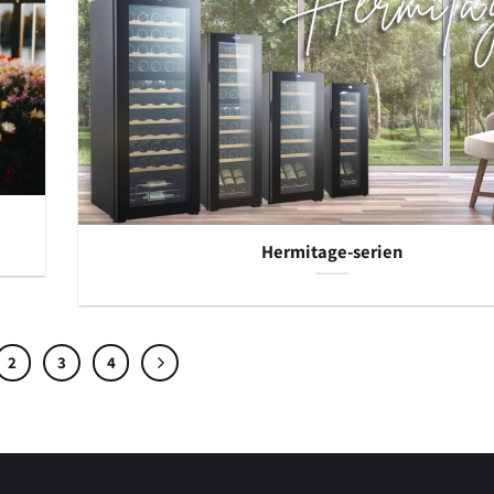
Hermitage-serien
2
3
4