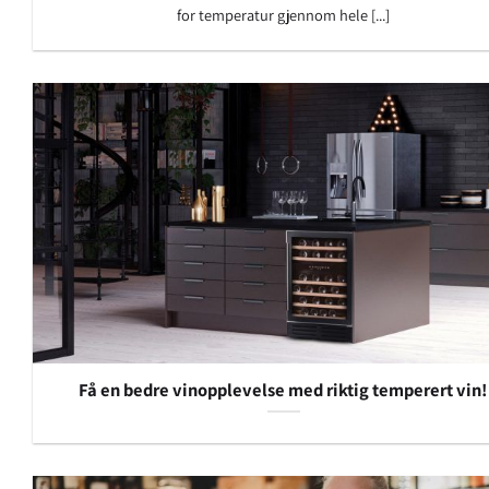
for temperatur gjennom hele [...]
Få en bedre vinopplevelse med riktig temperert vin!