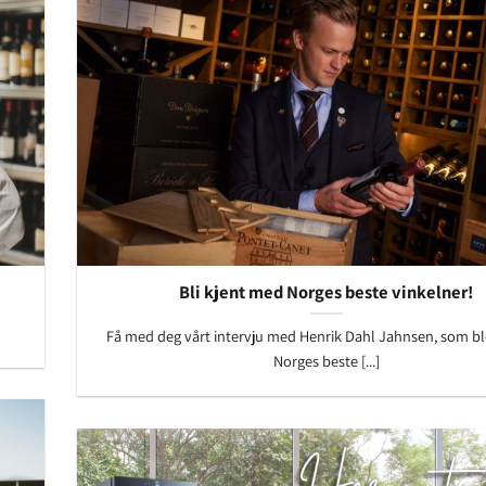
Bli kjent med Norges beste vinkelner!
Få med deg vårt intervju med Henrik Dahl Jahnsen, som ble
Norges beste [...]