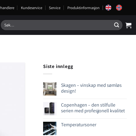
rhandlere
Kundeservice
Service
Produktinformasjon
Søk
etter:
Siste innlegg
Skagen – vinskap med sømløs
design!
Copenhagen – den stilfulle
serien med profesjonell kvalitet
Temperatursoner