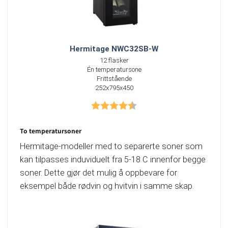
Hermitage NWC32SB-W
12 flasker
Én temperatursone
Frittstående
252x795x450
Karakter:
4.3 av 5 mulige
To temperatursoner
Hermitage-modeller med to separerte soner som
kan tilpasses induviduelt fra 5-18 C innenfor begge
soner. Dette gjør det mulig å oppbevare for
eksempel både rødvin og hvitvin i samme skap.