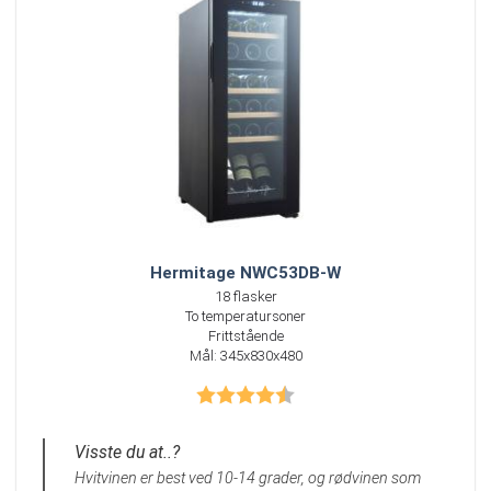
Hermitage NWC53DB-W
18 flasker
To temperatursoner
Frittstående
Mål: 345x830x480
Karakter:
4.8 av 5 mulige
Visste du at..?
Hvitvinen er best ved 10-14 grader, og rødvinen som