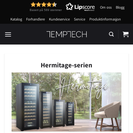
Skip
Om oss
Blogg
to
Basert på 589 stemmer
content
Katalog
Forhandlere
Kundeservice
Service
Produktinformasjon
Hermitage-serien