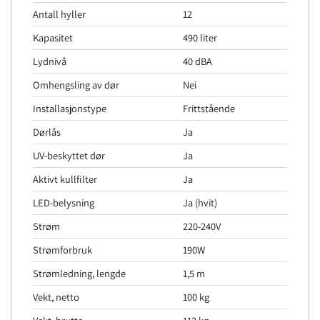
Antall hyller
12
Kapasitet
490 liter
Lydnivå
40 dBA
Omhengsling av dør
Nei
Installasjonstype
Frittstående
Dørlås
Ja
UV-beskyttet dør
Ja
Aktivt kullfilter
Ja
LED-belysning
Ja (hvit)
Strøm
220-240V
Strømforbruk
190W
Strømledning, lengde
1,5 m
Vekt, netto
100 kg