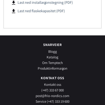
file_download
Last ned installasjonstegning (PDF)
file_download
Last ned flaskekapasitet (PDF)
SNARVEIER
Blogg
Katalog
Om Temptech
Produktinformasjon
KONTAKT OSS
Kontakt oss
(+47) 333 67 000
post@frio-nordics.com
Service (+47) 333 19 600