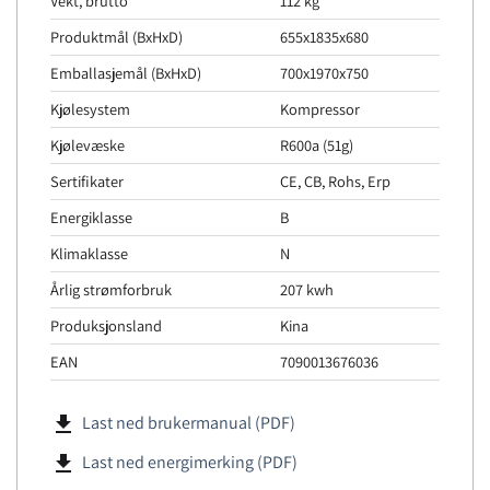
Vekt, brutto
112 kg
Produktmål (BxHxD)
655x1835x680
Emballasjemål (BxHxD)
700x1970x750
Kjølesystem
Kompressor
Kjølevæske
R600a (51g)
Sertifikater
CE, CB, Rohs, Erp
Energiklasse
B
Klimaklasse
N
Årlig strømforbruk
207 kwh
Produksjonsland
Kina
EAN
7090013676036
file_download
Last ned brukermanual (PDF)
file_download
Last ned energimerking (PDF)