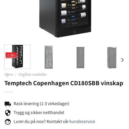
Hjem
/
Utgåtte modeller
Temptech Copenhagen CD180SBB vinskap
local_shipping
Rask levering (1-3 virkedager)
security
Trygg og sikker netthandel
face
Lurer du på noe? Kontakt vår
kundeservice