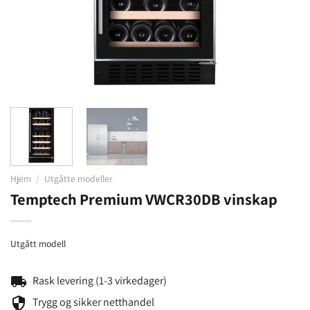
Hjem
/
Utgåtte modeller
Temptech Premium VWCR30DB vinskap
Utgått modell
local_shipping
Rask levering (1-3 virkedager)
security
Trygg og sikker netthandel