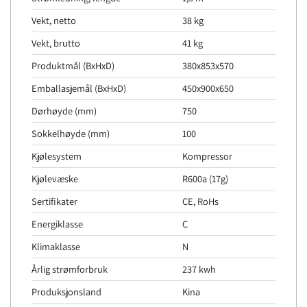
Vekt, netto
38 kg
Vekt, brutto
41 kg
Produktmål (BxHxD)
380x853x570
Emballasjemål (BxHxD)
450x900x650
Dørhøyde (mm)
750
Sokkelhøyde (mm)
100
Kjølesystem
Kompressor
Kjølevæske
R600a (17g)
Sertifikater
CE, RoHs
Energiklasse
C
Klimaklasse
N
Årlig strømforbruk
237 kwh
Produksjonsland
Kina