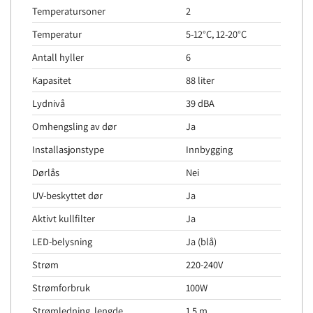
Temperatursoner
2
Temperatur
5-12°C, 12-20°C
Antall hyller
6
Kapasitet
88 liter
Lydnivå
39 dBA
Omhengsling av dør
Ja
Installasjonstype
Innbygging
Dørlås
Nei
UV-beskyttet dør
Ja
Aktivt kullfilter
Ja
LED-belysning
Ja (blå)
Strøm
220-240V
Strømforbruk
100W
Strømledning, lengde
1,5 m