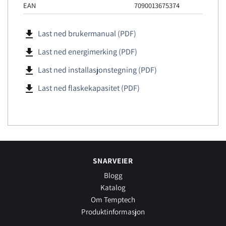
EAN
7090013675374
file_download
Last ned brukermanual (PDF)
file_download
Last ned energimerking (PDF)
file_download
Last ned installasjonstegning (PDF)
file_download
Last ned flaskekapasitet (PDF)
SNARVEIER
Blogg
Katalog
Om Temptech
Produktinformasjon