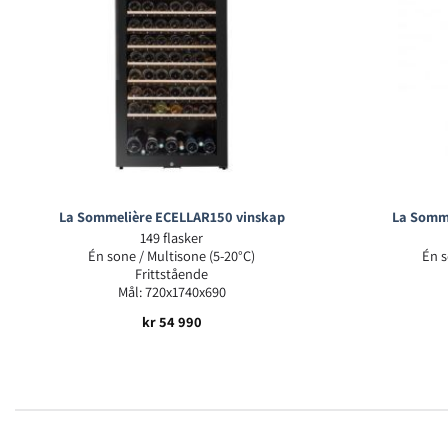
La Sommelière ECELLAR150 vinskap
La Somm
149 flasker
Én sone / Multisone (5-20°C)
Én s
Frittstående
Mål: 720x1740x690
kr
54 990