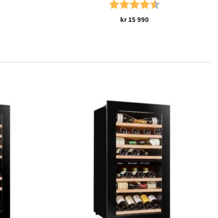
5.0 av 5 mulige
Karakter:
4.7 av 5 mulige
kr
15 990