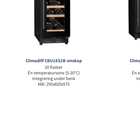
Climadiff CBU18S2B vinskap
Clim
20 flasker
Én temperatursone (5-20°C)
Én t
Integrering under benk
I
Mål: 295x820x575