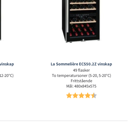
vinskap
La Sommelière ECS50.2Z vinskap
49 flasker
12-20°C)
To temperatursoner (5-20, 5-20°C)
Frittstående
Mål: 480x845x575
4.5 av 5 mulige
Karakter:
4.3 av 5 mulige