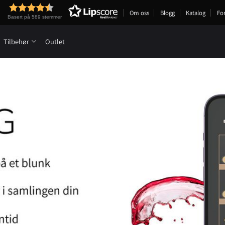
Om oss
Blogg
Katalog
Fo
Basert på 589 stemmer
Tilbehør
Outlet