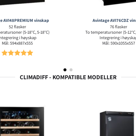
ge AVI48PREMIUM vinskap
Avintage AVI76CDZ vi
52 flasker
76 flasker
ratursoner (5-18°C, 5-18°C)
To temperatursoner (5-12°C,
Integrering i høyskap
Integrering i høyska
Mål: 594x887x555
Mål: 590x1055x557
Karakter:
5.0 av 5 mulige
CLIMADIFF - KOMPATIBLE MODELLER