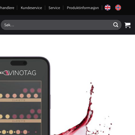
rhandlere
Kundeservice
Service
Produktinformasjon
Søk
etter: