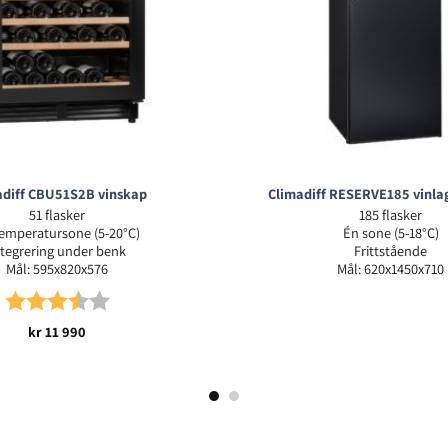
adiff CBU51S2B vinskap
Climadiff RESERVE185 vinla
51 flasker
185 flasker
emperatursone (5-20°C)
Én sone (5-18°C)
ntegrering under benk
Frittstående
Mål: 595x820x576
Mål: 620x1450x710
Karakter:
3.5 av 5 mulige
kr
11 990