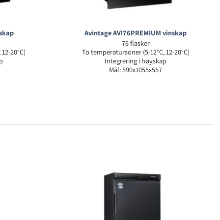
nskap
Avintage AVI76PREMIUM vinskap
76 flasker
 12-20°C)
To temperatursoner (5-12°C, 12-20°C)
p
Integrering i høyskap
Mål: 590x1055x557