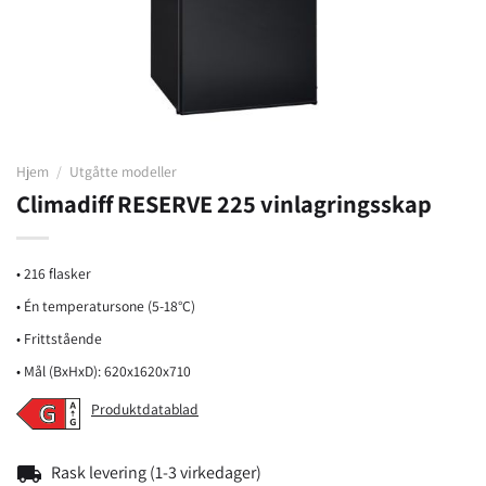
Hjem
/
Utgåtte modeller
Climadiff RESERVE 225 vinlagringsskap
• 216 flasker
• Én temperatursone (5-18°C)
• Frittstående
• Mål (BxHxD): 620x1620x710
Produktdatablad
local_shipping
Rask levering (1-3 virkedager)