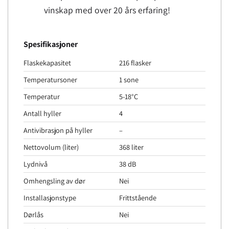
vinskap med over 20 års erfaring!
Spesifikasjoner
Flaskekapasitet
216 flasker
Temperatursoner
1 sone
Temperatur
5-18°C
Antall hyller
4
Antivibrasjon på hyller
–
Nettovolum (liter)
368 liter
Lydnivå
38 dB
Omhengsling av dør
Nei
Installasjonstype
Frittstående
Dørlås
Nei