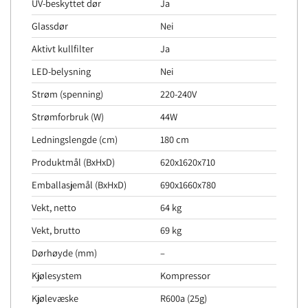
UV-beskyttet dør
Ja
Glassdør
Nei
Aktivt kullfilter
Ja
LED-belysning
Nei
Strøm (spenning)
220-240V
Strømforbruk (W)
44W
Ledningslengde (cm)
180 cm
Produktmål (BxHxD)
620x1620x710
Emballasjemål (BxHxD)
690x1660x780
Vekt, netto
64 kg
Vekt, brutto
69 kg
Dørhøyde (mm)
–
Kjølesystem
Kompressor
Kjølevæske
R600a (25g)