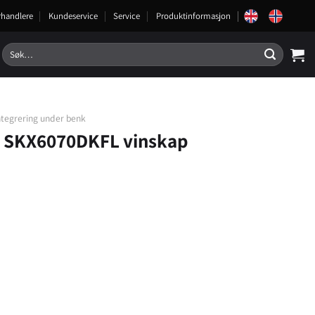
rhandlere
Kundeservice
Service
Produktinformasjon
Søk
etter:
ntegrering under benk
 SKX6070DKFL vinskap