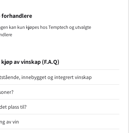
 forhandlere
gen kan kun kjøpes hos Temptech og utvalgte
ndlere
 kjøp av vinskap (F.A.Q)
ttstående, innebygget og integrert vinskap
soner?
et plass til?
ing av vin