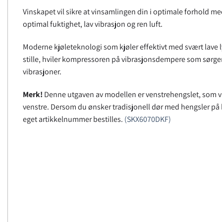
Vinskapet vil sikre at vinsamlingen din i optimale forhold med
optimal fuktighet, lav vibrasjon og ren luft.
Moderne kjøleteknologi som kjøler effektivt med svært lave lyd
stille, hviler kompressoren på vibrasjonsdempere som sørger f
vibrasjoner.
Merk!
Denne utgaven av modellen er venstrehengslet, som vil 
venstre. Dersom du ønsker tradisjonell dør med hengsler på
eget artikkelnummer bestilles.
(SKX6070DKF)