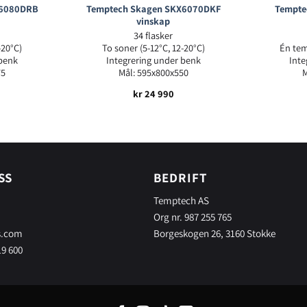
X6080DRB
Temptech Skagen SKX6070DKF
Tempte
vinskap
34 flasker
-20°C)
To soner (5-12°C, 12-20°C)
Én tem
 benk
Integrering under benk
Inte
75
Mål: 595x800x550
M
kr
24 990
SS
BEDRIFT
Temptech AS
Org nr. 987 255 765
s.com
Borgeskogen 26, 3160 Stokke
19 600