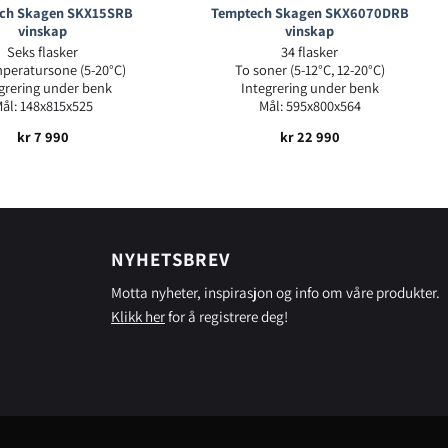
ch Skagen SKX15SRB
Temptech Skagen SKX6070DRB
vinskap
vinskap
Seks flasker
34 flasker
peratursone (5-20°C)
To soner (5-12°C, 12-20°C)
grering under benk
Integrering under benk
ål: 148x815x525
Mål: 595x800x564
kr
7 990
kr
22 990
NYHETSBREV
Motta nyheter, inspirasjon og info om våre produkter.
Klikk her
for å registrere deg!