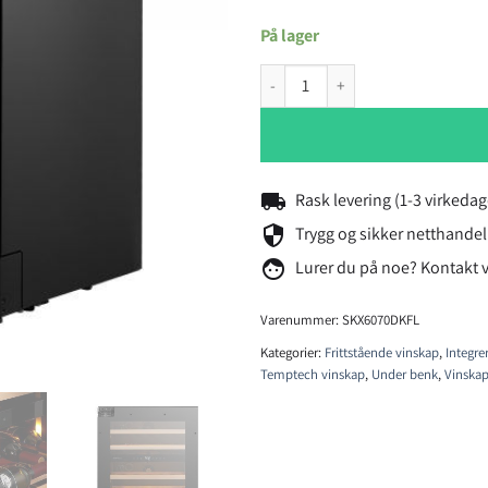
På lager
Temptech Skagen SKX6070DKFL v
local_shipping
Rask levering (1-3 virkedag
security
Trygg og sikker netthandel
face
Lurer du på noe? Kontakt 
Varenummer:
SKX6070DKFL
Kategorier:
Frittstående vinskap
,
Integre
Temptech vinskap
,
Under benk
,
Vinska