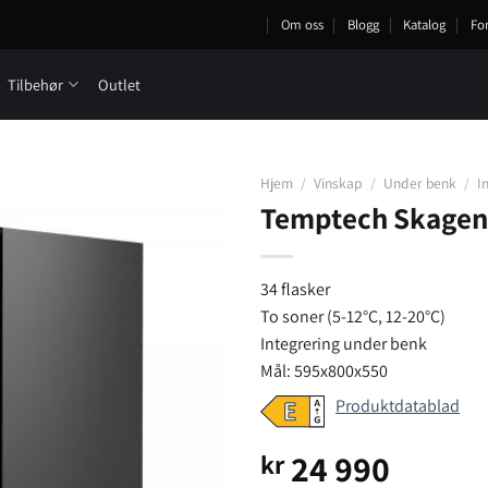
Om oss
Blogg
Katalog
Fo
Tilbehør
Outlet
Hjem
/
Vinskap
/
Under benk
/
I
Temptech Skagen
34 flasker
To soner (5-12°C, 12-20°C)
Integrering under benk
Mål: 595x800x550
Produktdatablad
24 990
kr