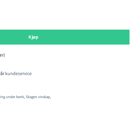
inskap antall
Kjøp
er)
vår
kundeservice
ring under benk
,
Skagen vinskap
,
p