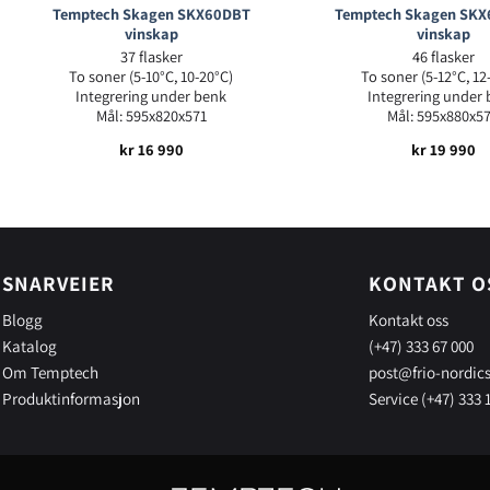
Temptech Skagen SKX60DBT
Temptech Skagen SK
vinskap
vinskap
37 flasker
46 flasker
To soner (5-10°C, 10-20°C)
To soner (5-12°C, 12
Integrering under benk
Integrering under
Mål: 595x820x571
Mål: 595x880x5
kr
16 990
kr
19 990
SNARVEIER
KONTAKT O
Blogg
Kontakt oss
Katalog
(+47) 333 67 000
Om Temptech
post@frio-nordic
Produktinformasjon
Service (+47) 333 