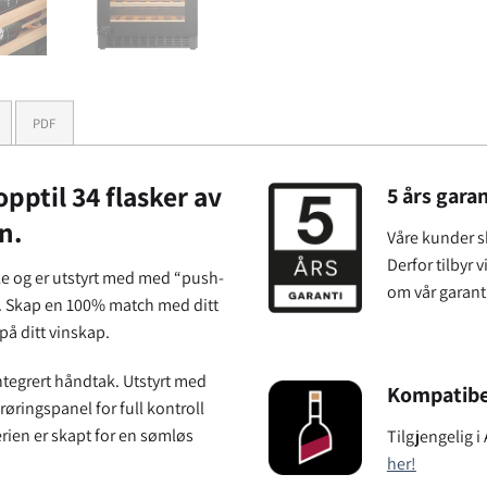
PDF
ptil 34 flasker av
5 års gara
n.
Våre kunder sk
Derfor tilbyr 
e og er utstyrt med med “push-
om vår garant
n. Skap en 100% match med ditt
å ditt vinskap.
ntegrert håndtak. Utstyrt med
Kompatibe
røringspanel for full kontroll
rien er skapt for en sømløs
Tilgjengelig 
her!