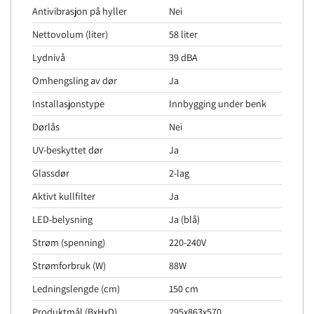
Antivibrasjon på hyller
Nei
Nettovolum (liter)
58 liter
Lydnivå
39 dBA
Omhengsling av dør
Ja
Installasjonstype
Innbygging under benk
Dørlås
Nei
UV-beskyttet dør
Ja
Glassdør
2-lag
Aktivt kullfilter
Ja
LED-belysning
Ja (blå)
Strøm (spenning)
220-240V
Strømforbruk (W)
88W
Ledningslengde (cm)
150 cm
Produktmål (BxHxD)
295x863x570