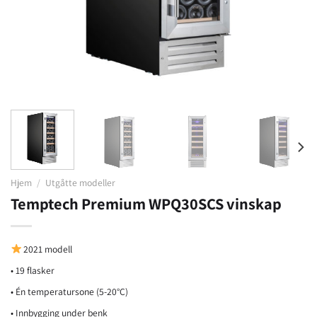
Hjem
/
Utgåtte modeller
Temptech Premium WPQ30SCS vinskap
2021 modell
• 19 flasker
• Én temperatursone (5-20°C)
• Innbygging under benk