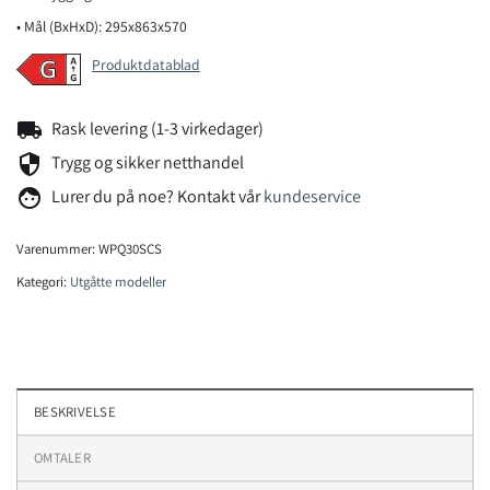
• Mål (BxHxD): 295x863x570
Produktdatablad
local_shipping
Rask levering (1-3 virkedager)
security
Trygg og sikker netthandel
face
Lurer du på noe? Kontakt vår
kundeservice
Varenummer:
WPQ30SCS
Kategori:
Utgåtte modeller
BESKRIVELSE
OMTALER