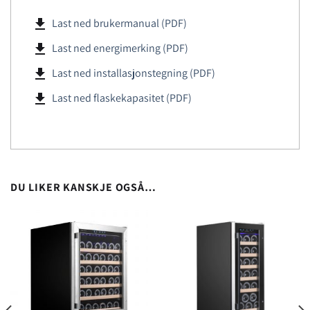
file_download
Last ned brukermanual (PDF)
file_download
Last ned energimerking (PDF)
file_download
Last ned installasjonstegning (PDF)
file_download
Last ned flaskekapasitet (PDF)
DU LIKER KANSKJE OGSÅ…