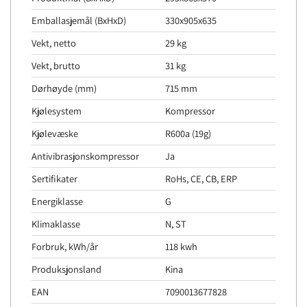
Emballasjemål (BxHxD)
330x905x635
Vekt, netto
29 kg
Vekt, brutto
31 kg
Dørhøyde (mm)
715 mm
Kjølesystem
Kompressor
Kjølevæske
R600a (19g)
Antivibrasjonskompressor
Ja
Sertifikater
RoHs, CE, CB, ERP
Energiklasse
G
Klimaklasse
N, ST
Forbruk, kWh/år
118 kwh
Produksjonsland
Kina
EAN
7090013677828