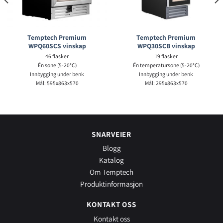
Temptech Premium
Temptech Premium
WPQ60SCS vinskap
WPQ30SCB vinskap
46 flasker
19 flasker
Én sone (5-20°C)
Én temperatursone (5-20°C)
Innbygging under benk
Innbygging under benk
Mål: 595x863x570
Mål: 295x863x570
SNARVEIER
Blogg
Katalog
Om Temptech
Produktinformasjon
KONTAKT OSS
Kontakt oss