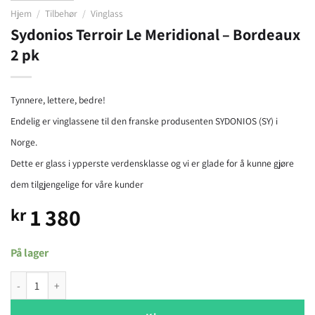
Hjem
/
Tilbehør
/
Vinglass
Sydonios Terroir Le Meridional – Bordeaux
2 pk
Tynnere, lettere, bedre!
Endelig er vinglassene til den franske produsenten SYDONIOS (SY) i
Norge.
Dette er glass i ypperste verdensklasse og vi er glade for å kunne gjøre
dem tilgjengelige for våre kunder
1 380
kr
På lager
Sydonios Terroir Le Meridional - Bordeaux 2 pk antall