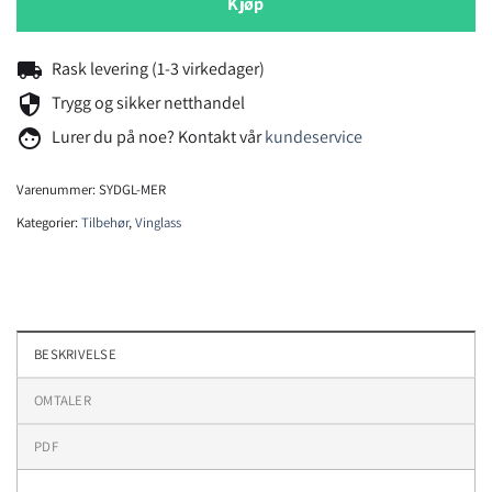
Kjøp
local_shipping
Rask levering (1-3 virkedager)
security
Trygg og sikker netthandel
face
Lurer du på noe? Kontakt vår
kundeservice
Varenummer:
SYDGL-MER
Kategorier:
Tilbehør
,
Vinglass
BESKRIVELSE
OMTALER
PDF