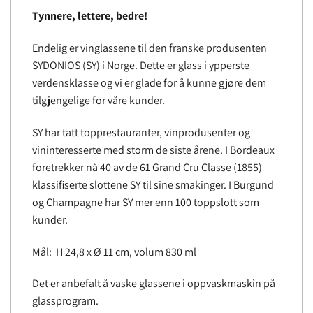
Tynnere, lettere, bedre!
Endelig er vinglassene til den franske produsenten
SYDONIOS (SY) i Norge. Dette er glass i ypperste
verdensklasse og vi er glade for å kunne gjøre dem
tilgjengelige for våre kunder.
SY har tatt topprestauranter, vinprodusenter og
vininteresserte med storm de siste årene. I Bordeaux
foretrekker nå 40 av de 61 Grand Cru Classe (1855)
klassifiserte slottene SY til sine smakinger. I Burgund
og Champagne har SY mer enn 100 toppslott som
kunder.
Mål:
H 24,8 x Ø 11 cm, volum 830 ml
Det er anbefalt å vaske glassene i oppvaskmaskin på
glassprogram.