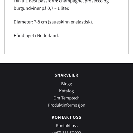
i fin ull. Best passform: champagne, prosecco og
burgundviner på 0,7 – 1 liter.
Diameter: 7-8 cm (saueskinn er elastisk).
Håndlaget i Nederland.
SNARVEIER
Blogg
Katalog
Om Temptech
Produktinformasjon
KONTAKT OSS
Kontakt oss
(+47) 333 67 000