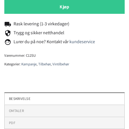
Kjøp
local_shipping
Rask levering (1-3 virkedager)
security
Trygg og sikker netthandel
face
Lurer du på noe? Kontakt vår
kundeservice
Varenummer:
C12SU
Kategorier:
Kampanje
,
Tilbehør
,
Vintilbehør
BESKRIVELSE
OMTALER
PDF