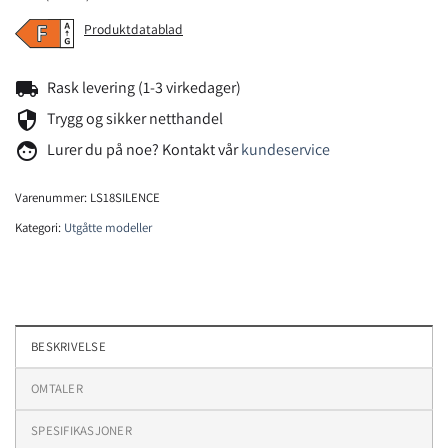
Produktdatablad
local_shipping
Rask levering (1-3 virkedager)
security
Trygg og sikker netthandel
face
Lurer du på noe? Kontakt vår
kundeservice
Varenummer:
LS18SILENCE
Kategori:
Utgåtte modeller
BESKRIVELSE
OMTALER
SPESIFIKASJONER