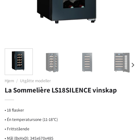
Hjem
/
Utgåtte modeller
La Sommelière LS18SILENCE vinskap
• 18 flasker
• Én temperatursone (11-18°C)
• Frittstående
• Mål (BxHxD): 345x670x485