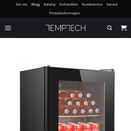
Skip
Om oss
Blogg
Katalog
Forhandlere
Kundeservice
Service
to
Produktinformasjon
content