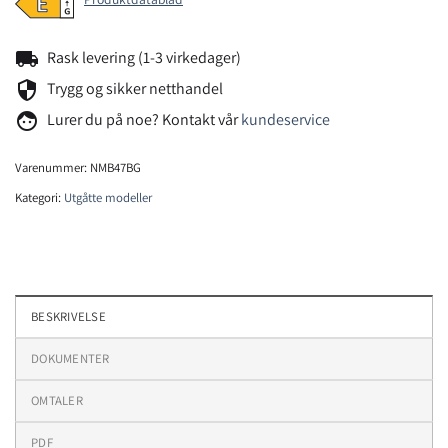
local_shipping
Rask levering (1-3 virkedager)
security
Trygg og sikker netthandel
face
Lurer du på noe? Kontakt vår
kundeservice
Varenummer:
NMB47BG
Kategori:
Utgåtte modeller
BESKRIVELSE
DOKUMENTER
OMTALER
PDF