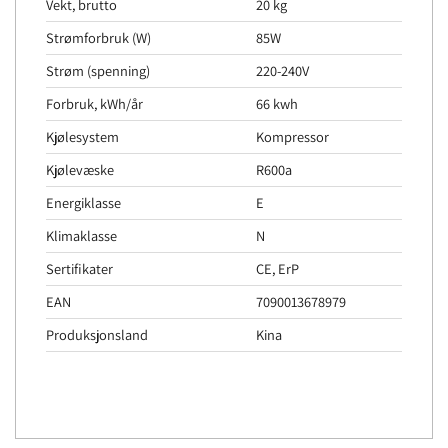
Vekt, brutto
20 kg
Strømforbruk (W)
85W
Strøm (spenning)
220-240V
Forbruk, kWh/år
66 kwh
Kjølesystem
Kompressor
Kjølevæske
R600a
Energiklasse
E
Klimaklasse
N
Sertifikater
CE, ErP
EAN
7090013678979
Produksjonsland
Kina