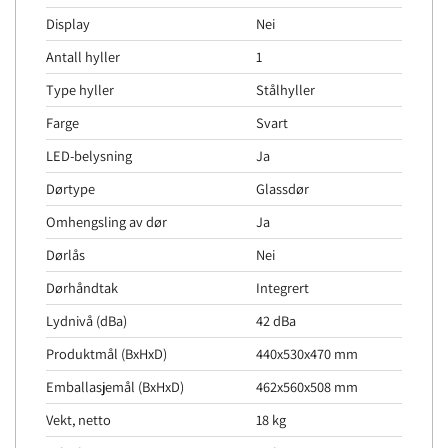
Display
Nei
Antall hyller
1
Type hyller
Stålhyller
Farge
Svart
LED-belysning
Ja
Dørtype
Glassdør
Omhengsling av dør
Ja
Dørlås
Nei
Dørhåndtak
Integrert
Lydnivå (dBa)
42 dBa
Produktmål (BxHxD)
440x530x470 mm
Emballasjemål (BxHxD)
462x560x508 mm
Vekt, netto
18 kg