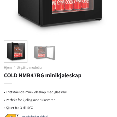
Hjem
/
Utgåtte modeller
COLD NMB47BG minikjøleskap
• Frittstående minikjøleskap med glassdør
• Perfekt for kjøling av drikkevarer
• Kjøler fra 3 til 10°C
Produktdatablad