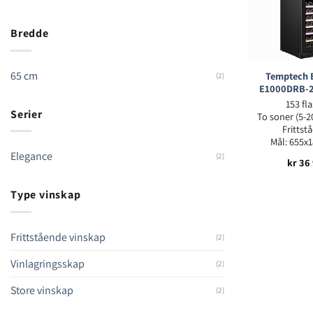
Bredde
65 cm
Temptech 
(2)
E1000DRB-2
153 fl
Serier
To soner (5-2
Frittst
Mål: 655x
Elegance
(2)
kr
36 
Type vinskap
Frittstående vinskap
(2)
Vinlagringsskap
(2)
Store vinskap
(2)