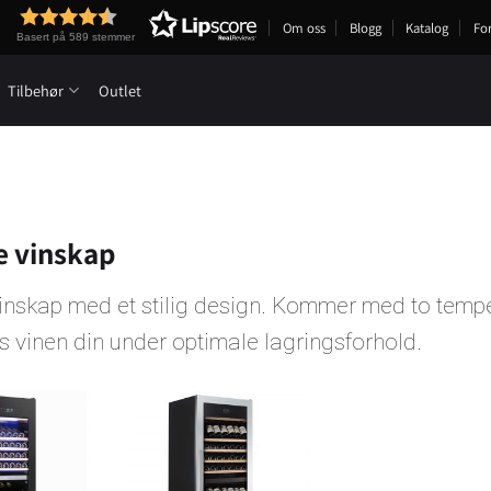
Om oss
Blogg
Katalog
Fo
Basert på 589 stemmer
Tilbehør
Outlet
e vinskap
inskap med et stilig design. Kommer med to temper
 vinen din under optimale lagringsforhold.