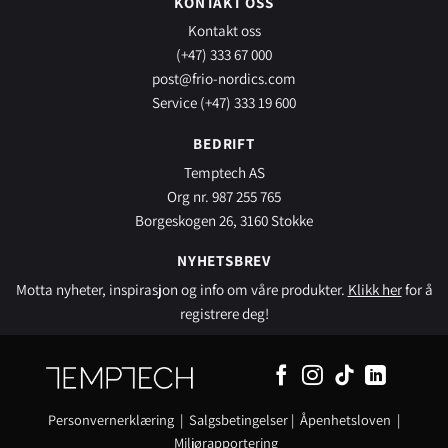
KONTAKT OSS
Kontakt oss
(+47) 333 67 000
post@frio-nordics.com
Service (+47) 333 19 600
BEDRIFT
Temptech AS
Org nr. 987 255 765
Borgeskogen 26, 3160 Stokke
NYHETSBREV
Motta nyheter, inspirasjon og info om våre produkter.
Klikk her
for å
registrere deg!
Personvernerklæring
|
Salgsbetingelser
|
Åpenhetsloven
|
Miljørapportering