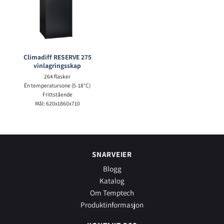
Climadiff RESERVE 275
vinlagringsskap
264 flasker
Én temperatursone (5-18°C)
Frittstående
Mål: 620x1860x710
SNARVEIER
Blogg
Katalog
Om Temptech
Produktinformasjon