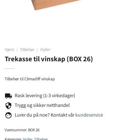
Hjem
/
Tilbehør
/
Hyller
Trekasse til vinskap (BOX 26)
Tilbehør til Climadiff vinskap
local_shipping
Rask levering (1-3 virkedager)
security
Trygg og sikker netthandel
face
Lurer du på noe? Kontakt vår
kundeservice
Varenummer:
BOX 26
Kategorier:
Hyller
,
Tilbehør