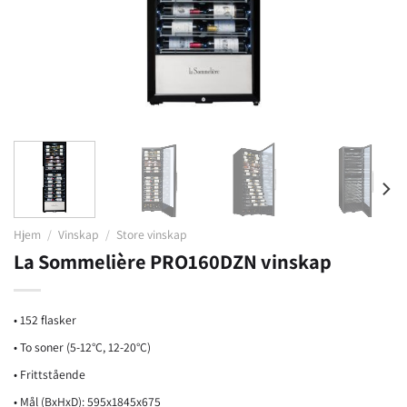
Hjem
/
Vinskap
/
Store vinskap
La Sommelière PRO160DZN vinskap
• 152 flasker
• To soner (5-12°C, 12-20°C)
• Frittstående
• Mål (BxHxD): 595x1845x675