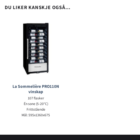
DU LIKER KANSKJE OGSÅ…
La Sommelière PRO110N
vinskap
107 flasker
Én sone (5-20°C)
Frittstående
Mål: 595x1360x675