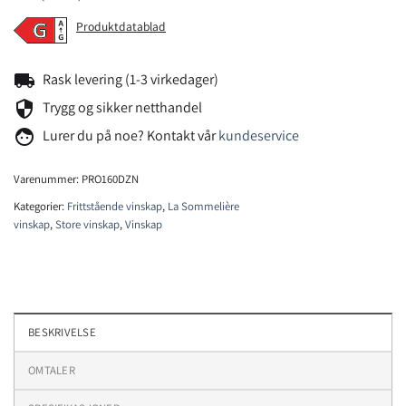
Produktdatablad
local_shipping
Rask levering (1-3 virkedager)
security
Trygg og sikker netthandel
face
Lurer du på noe? Kontakt vår
kundeservice
Varenummer:
PRO160DZN
Kategorier:
Frittstående vinskap
,
La Sommelière
vinskap
,
Store vinskap
,
Vinskap
BESKRIVELSE
OMTALER