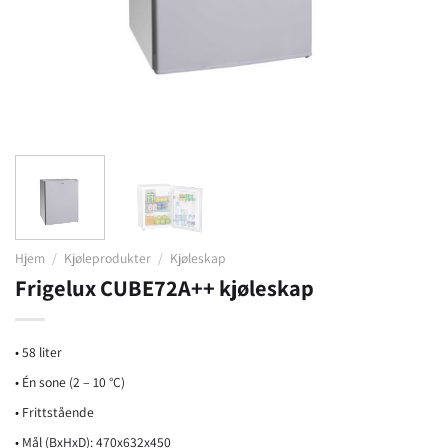
Hjem
/
Kjøleprodukter
/
Kjøleskap
Frigelux CUBE72A++ kjøleskap
• 58 liter
• Én sone (2 – 10 °C)
• Frittstående
• Mål (BxHxD): 470x632x450