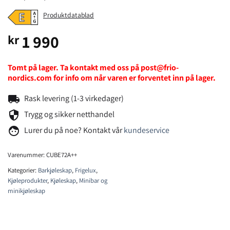
Produktdatablad
1 990
kr
Tomt på lager. Ta kontakt med oss på post@frio-
nordics.com for info om når varen er forventet inn på lager.
local_shipping
Rask levering (1-3 virkedager)
security
Trygg og sikker netthandel
face
Lurer du på noe? Kontakt vår
kundeservice
Varenummer:
CUBE72A++
Kategorier:
Barkjøleskap
,
Frigelux
,
Kjøleprodukter
,
Kjøleskap
,
Minibar og
minikjøleskap